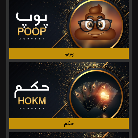
پوپ
حکم