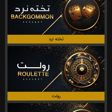
تخته نرد
رولت