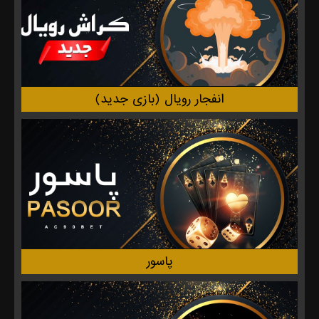
انفجار‌ رویال (بازی جدید)
پاسور