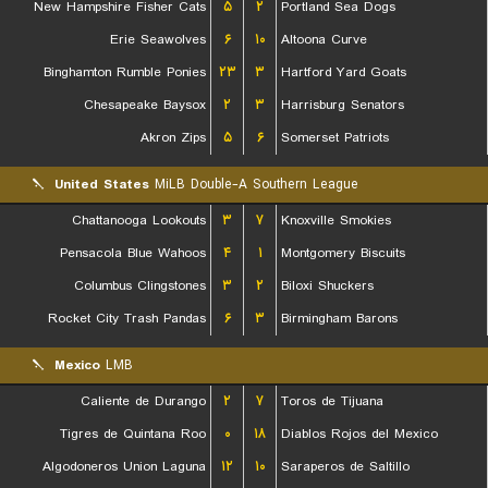
New Hampshire Fisher Cats
۵
۲
Portland Sea Dogs
Erie Seawolves
۶
۱۰
Altoona Curve
Binghamton Rumble Ponies
۲۳
۳
Hartford Yard Goats
Chesapeake Baysox
۲
۳
Harrisburg Senators
Akron Zips
۵
۶
Somerset Patriots
United States
MiLB Double-A Southern League
Chattanooga Lookouts
۳
۷
Knoxville Smokies
Pensacola Blue Wahoos
۴
۱
Montgomery Biscuits
Columbus Clingstones
۳
۲
Biloxi Shuckers
Rocket City Trash Pandas
۶
۳
Birmingham Barons
Mexico
LMB
Caliente de Durango
۲
۷
Toros de Tijuana
Tigres de Quintana Roo
۰
۱۸
Diablos Rojos del Mexico
Algodoneros Union Laguna
۱۲
۱۰
Saraperos de Saltillo