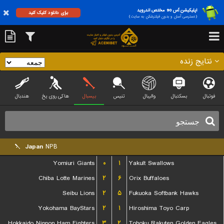
اپلیکیشن آس 90 مختص اندروید
برای دانلود کلیک کنید
(دسترسی آسان و بدون فیلترشکن به سایت)
نتایج زنده
فوتبال
بسکتبال
والیبال
تنیس
بیسبال
هاکی روی یخ
هندبال
Japan
NPB
Yomiuri Giants
۰
۱
Yakult Swallows
Chiba Lotte Marines
۲
۶
Orix Buffaloes
Seibu Lions
۲
۵
Fukuoka Softbank Hawks
Yokohama BayStars
۲
۱
Hiroshima Toyo Carp
Hokkaido Nippon Ham Fighters
۳
۲
Tohoku Rakuten Golden Eagles