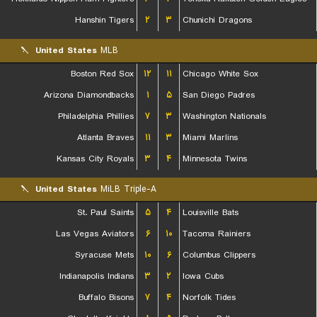
Hanshin Tigers
۲
۳
Chunichi Dragons
United States
MLB
Boston Red Sox
۱۲
۱۱
Chicago White Sox
Arizona Diamondbacks
۱
۵
San Diego Padres
Philadelphia Phillies
۷
۳
Washington Nationals
Atlanta Braves
۱۱
۳
Miami Marlins
Kansas City Royals
۳
۴
Minnesota Twins
United States
MiLB Triple-A
St. Paul Saints
۵
۴
Louisville Bats
Las Vegas Aviators
۶
۱۰
Tacoma Rainiers
Syracuse Mets
۱۰
۶
Columbus Clippers
Indianapolis Indians
۳
۲
Iowa Cubs
Buffalo Bisons
۷
۴
Norfolk Tides