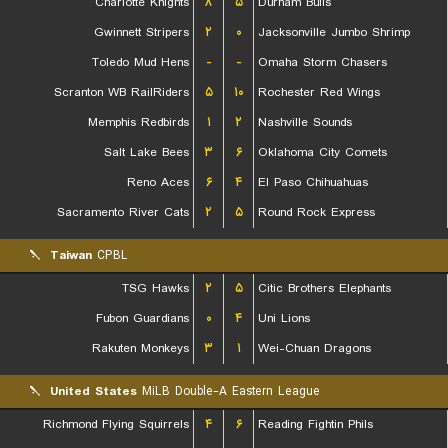
Charlotte Knights
۸
۵
Durham Bulls
Gwinnett Stripers
۲
۰
Jacksonville Jumbo Shrimp
Toledo Mud Hens
-
-
Omaha Storm Chasers
Scranton WB RailRiders
۵
۱۰
Rochester Red Wings
Memphis Redbirds
۱
۲
Nashville Sounds
Salt Lake Bees
۳
۶
Oklahoma City Comets
Reno Aces
۶
۴
El Paso Chihuahuas
Sacramento River Cats
۲
۵
Round Rock Express
Taiwan
CPBL
TSG Hawks
۲
۵
Citic Brothers Elephants
Fubon Guardians
۰
۴
Uni Lions
Rakuten Monkeys
۳
۱
Wei-Chuan Dragons
United States
MiLB Double-A Eastern League
Richmond Flying Squirrels
۴
۶
Reading Fightin Phils