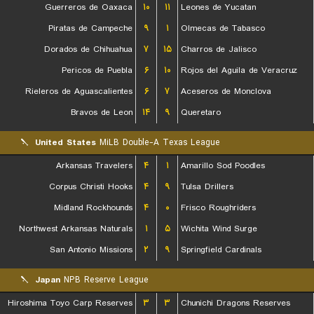
Guerreros de Oaxaca
۱۰
۱۱
Leones de Yucatan
Piratas de Campeche
۹
۱
Olmecas de Tabasco
Dorados de Chihuahua
۷
۱۵
Charros de Jalisco
Pericos de Puebla
۶
۱۰
Rojos del Aguila de Veracruz
Rieleros de Aguascalientes
۶
۷
Aceseros de Monclova
Bravos de Leon
۱۴
۹
Queretaro
United States
MiLB Double-A Texas League
Arkansas Travelers
۴
۱
Amarillo Sod Poodles
Corpus Christi Hooks
۴
۹
Tulsa Drillers
Midland Rockhounds
۴
۰
Frisco Roughriders
Northwest Arkansas Naturals
۱
۵
Wichita Wind Surge
San Antonio Missions
۲
۹
Springfield Cardinals
Japan
NPB Reserve League
Hiroshima Toyo Carp Reserves
۳
۳
Chunichi Dragons Reserves