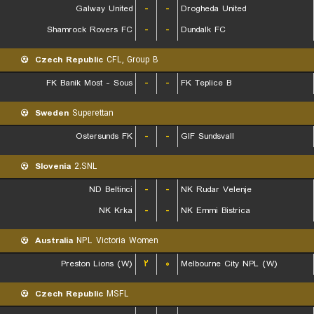
Galway United
-
-
Drogheda United
Shamrock Rovers FC
-
-
Dundalk FC
Czech Republic
CFL, Group B
FK Banik Most - Sous
-
-
FK Teplice B
Sweden
Superettan
Ostersunds FK
-
-
GIF Sundsvall
Slovenia
2.SNL
ND Beltinci
-
-
NK Rudar Velenje
NK Krka
-
-
NK Emmi Bistrica
Australia
NPL Victoria Women
Preston Lions (W)
۲
۰
Melbourne City NPL (W)
Czech Republic
MSFL