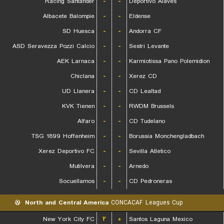
Racing Santander
-
-
Deportivo Alaves
Albacete Balompie
-
-
Eldense
SD Huesca
-
-
Andorra CF
ASD Seravezza Pozzi Calcio
-
-
Sestri Levante
AEK Larnaca
-
-
Karmiotissa Pano Polemidion
Chiclana
-
-
Xerez CD
UD Llanera
-
-
CD Lealtad
KVK Tienen
-
-
RWDM Brussels
Alfaro
-
-
CD Tudelano
TSG 1899 Hoffenheim
-
-
Borussia Monchengladbach
Xerez Deportivo FC
-
-
Sevilla Atletico
Mutilvera
-
-
Arnedo
Socuellamos
-
-
CD Pedroneras
North and Central America
CONCACAF Leagues Cup
New York City FC
۲
۰
Santos Laguna Mexico