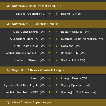
Australia
Victoria Premier League 2
Bayside Argonauts FC
۰
۱
Box Hill United
Australia
NPL Queensland Women
Gold Coast Knights (W)
۰
۲
Eastern Suburbs (W)
Queensland Lions FC (W)
۲
۰
Sunshine Coast Wanderers (W)
Gold Coast United (W)
۲
۰
Capalaba (W)
Football Queensland QAS (W)
۳
۲
Brisbane City (W)
Brisbane Olympic (W)
۶
۰
Souths United (W)
Republic of Korea
Women K League
Suwon (W)
۰
۰
Gangjin Swans (W)
Incheon Hyundai Steel Red Angels (W)
۰
۱
Sejong Sportstoto (W)
Jeonbuk Hwacheon KSPO (W)
۱
۱
Gyeongju H&N Power (W)
China
Chinese Super League