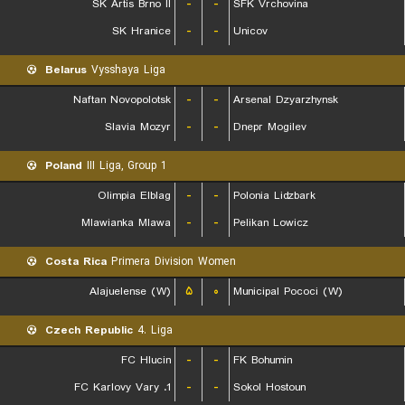
SK Artis Brno II
-
-
SFK Vrchovina
SK Hranice
-
-
Unicov
Belarus
Vysshaya Liga
Naftan Novopolotsk
-
-
Arsenal Dzyarzhynsk
Slavia Mozyr
-
-
Dnepr Mogilev
Poland
III Liga, Group 1
Olimpia Elblag
-
-
Polonia Lidzbark
Mlawianka Mlawa
-
-
Pelikan Lowicz
Costa Rica
Primera Division Women
Alajuelense (W)
۵
۰
Municipal Pococi (W)
Czech Republic
4. Liga
FC Hlucin
-
-
FK Bohumin
1. FC Karlovy Vary
-
-
Sokol Hostoun