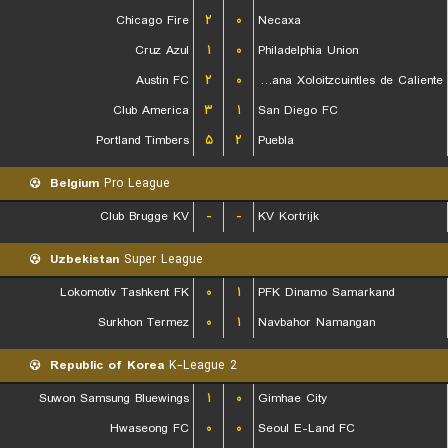
Chicago Fire
۲
۰
Necaxa
Cruz Azul
۱
۰
Philadelphia Union
Austin FC
۲
۰
Club Tijuana Xoloitzcuintles de Caliente
Club America
۳
۱
San Diego FC
Portland Timbers
۵
۲
Puebla
Belgium
Pro League
Club Brugge KV
-
-
KV Kortrijk
Uzbekistan
Super League
Lokomotiv Tashkent FK
۰
۱
PFK Dinamo Samarkand
Surkhon Termez
۰
۱
Navbahor Namangan
Republic of Korea
K-League 2
Suwon Samsung Bluewings
۱
۰
Gimhae City
Hwaseong FC
۰
۰
Seoul E-Land FC