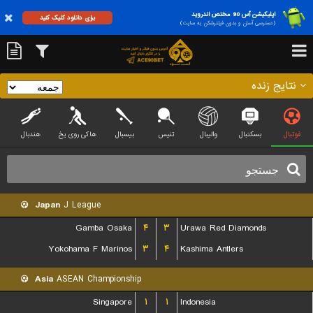
اپلیکیشن آس 90 مختص اندروید
برای دانلود کلیک کنید
(دسترسی آسان و بدون فیلترشکن به سایت)
نتایج زنده
فوتبال
بسکتبال
والیبال
تنیس
بیسبال
هاکی روی یخ
هندبال
Japan
J League
Gamba Osaka
۴
۳
Urawa Red Diamonds
Yokohama F Marinos
۳
۴
Kashima Antlers
Asia
ASEAN Championship
Singapore
۱
۱
Indonesia