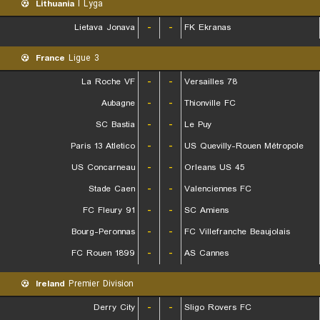
Lithuania
I Lyga
Lietava Jonava
-
-
FK Ekranas
France
Ligue 3
La Roche VF
-
-
Versailles 78
Aubagne
-
-
Thionville FC
SC Bastia
-
-
Le Puy
Paris 13 Atletico
-
-
US Quevilly-Rouen Métropole
US Concarneau
-
-
Orleans US 45
Stade Caen
-
-
Valenciennes FC
FC Fleury 91
-
-
SC Amiens
Bourg-Peronnas
-
-
FC Villefranche Beaujolais
FC Rouen 1899
-
-
AS Cannes
Ireland
Premier Division
Derry City
-
-
Sligo Rovers FC