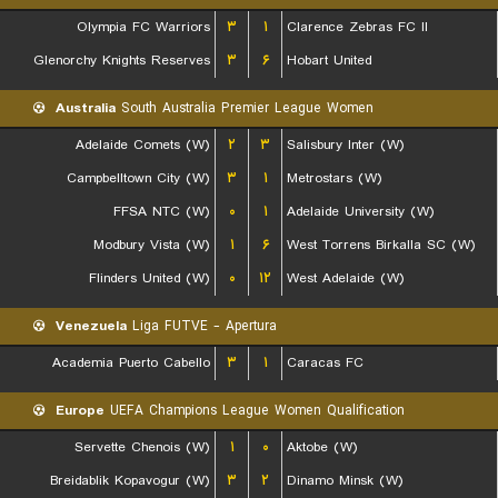
Olympia FC Warriors
۳
۱
Clarence Zebras FC II
Glenorchy Knights Reserves
۳
۶
Hobart United
Australia
South Australia Premier League Women
Adelaide Comets (W)
۲
۳
Salisbury Inter (W)
Campbelltown City (W)
۳
۱
Metrostars (W)
FFSA NTC (W)
۰
۱
Adelaide University (W)
Modbury Vista (W)
۱
۶
West Torrens Birkalla SC (W)
Flinders United (W)
۰
۱۲
West Adelaide (W)
Venezuela
Liga FUTVE - Apertura
Academia Puerto Cabello
۳
۱
Caracas FC
Europe
UEFA Champions League Women Qualification
Servette Chenois (W)
۱
۰
Aktobe (W)
Breidablik Kopavogur (W)
۳
۲
Dinamo Minsk (W)