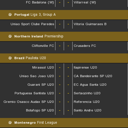
FC Badalona (W)
-
-
Villarreal (W)
Portugal
Liga 3, Group A
Uniao Sport Clube Paredes
-
-
Vitoria Guimaraes B
Northern Ireland
Premiership
Cliftonville FC
-
-
Crusaders FC
Brazil
Paulista U20
Mirassol U20
-
-
Itapirense U20
Uniao Sao Joao U20
-
-
CA Bandeirante SP U20
Guarani SP U20
-
-
EC Agua Santa U20
Portuguesa Santista U20
-
-
Sertaozinho U20
Gremio Osasco Audax SP U20
-
-
Referencia U20
Botafogo SP U20
-
-
Santo Andre U20
Montenegro
First League