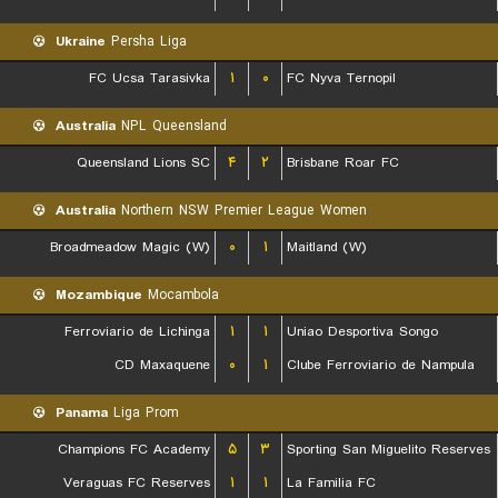
Ukraine
Persha Liga
FC Ucsa Tarasivka
۱
۰
FC Nyva Ternopil
Australia
NPL Queensland
Queensland Lions SC
۴
۲
Brisbane Roar FC
Australia
Northern NSW Premier League Women
Broadmeadow Magic (W)
۰
۱
Maitland (W)
Mozambique
Mocambola
Ferroviario de Lichinga
۱
۱
Uniao Desportiva Songo
CD Maxaquene
۰
۱
Clube Ferroviario de Nampula
Panama
Liga Prom
Champions FC Academy
۵
۳
Sporting San Miguelito Reserves
Veraguas FC Reserves
۱
۱
La Familia FC