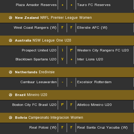
Plaza Amador Reserves
۰
۰
Tauro FC Reserves
New Zealand
NRFL Premier League Women
West Coast Rangers (W)
۲
۲
Ellerslie AFC (W)
Australia
NSW League One U20
Prospect United U20
۱
۳
Western City Rangers FC U20
Blacktown Spartans U20
۷
۰
Inter Lions U20
Netherlands
Eredivisie
Cambuur Leeuwarden
-
-
Excelsior Rotterdam
Brazil
Mineiro U20
Boston City FC Brasil U20
۳
۲
Atletico Mineiro U20
Bolivia
Campeonato Integracion Women
Real Potosi (W)
۲
۲
Real Santa Cruz Yacuiba (W)