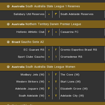
Australia
South Australia State League 1 Reserves
Salisbury Utd Reserves
۰
۳
South Adelaide Reserves
Australia
Northern Territory Darwin Premier League
Hellenic Athletic Club
۲
۰
Casuarina FC
Brazil
Gaucho Serie A2
EC Guarani RS
۰
۲
Gremio Esportivo Brasil RS
Sport Clube Gaucho
۰
۱
Gramadense RS
Australia
South Australia State League Women
Modbury Jets (W)
۱
۲
The Cove (W)
Western Strikers (W)
۰
۷
Sturt Lions (W)
Adelaide Jaguars (W)
۴
۱
Elizabeth Grove (W)
South Adelaide (W)
۰
۷
Adelaide City (W)