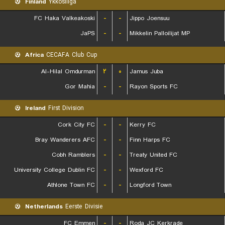
Finland
Ykkosliiga
FC Haka Valkeakoski
-
-
Jippo Joensuu
JaPS
-
-
Mikkelin Palloilijat MP
Africa
CECAFA Club Cup
Al-Hilal Omdurman
۲
۰
Jamus Juba
Gor Mahia
-
-
Rayon Sports FC
Ireland
First Division
Cork City FC
-
-
Kerry FC
Bray Wanderers AFC
-
-
Finn Harps FC
Cobh Ramblers
-
-
Treaty United FC
University College Dublin FC
-
-
Wexford FC
Athlone Town FC
-
-
Longford Town
Netherlands
Eerste Divisie
FC Emmen
-
-
Roda JC Kerkrade