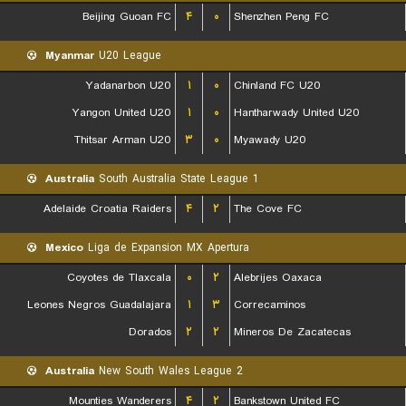
Beijing Guoan FC
۴
۰
Shenzhen Peng FC
Myanmar
U20 League
Yadanarbon U20
۱
۰
Chinland FC U20
Yangon United U20
۱
۰
Hantharwady United U20
Thitsar Arman U20
۳
۰
Myawady U20
Australia
South Australia State League 1
Adelaide Croatia Raiders
۴
۲
The Cove FC
Mexico
Liga de Expansion MX Apertura
Coyotes de Tlaxcala
۰
۲
Alebrijes Oaxaca
Leones Negros Guadalajara
۱
۳
Correcaminos
Dorados
۲
۲
Mineros De Zacatecas
Australia
New South Wales League 2
Mounties Wanderers
۴
۲
Bankstown United FC