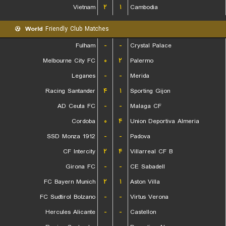
Vietnam
۲
۱
Cambodia
World
Friendly Club Matches
Fulham
-
-
Crystal Palace
Melbourne City FC
۰
۲
Palermo
Leganes
-
-
Merida
Racing Santander
۴
۱
Sporting Gijon
AD Ceuta FC
-
-
Malaga CF
Cordoba
۰
۴
Union Deportiva Almeria
SSD Monza 1912
-
-
Padova
CF Intercity
۲
۴
Villarreal CF B
Girona FC
-
-
CE Sabadell
FC Bayern Munich
۲
۱
Aston Villa
FC Sudtirol Bolzano
-
-
Virtus Verona
Hercules Alicante
-
-
Castellon