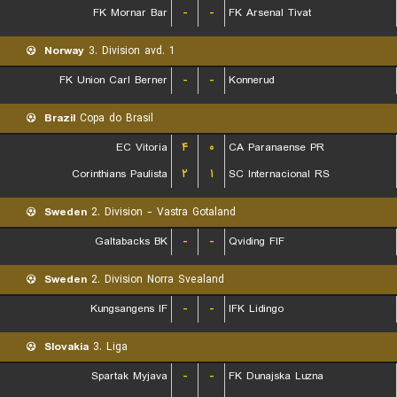
FK Mornar Bar
-
-
FK Arsenal Tivat
Norway
3. Division avd. 1
FK Union Carl Berner
-
-
Konnerud
Brazil
Copa do Brasil
EC Vitoria
۴
۰
CA Paranaense PR
Corinthians Paulista
۲
۱
SC Internacional RS
Sweden
2. Division - Vastra Gotaland
Galtabacks BK
-
-
Qviding FIF
Sweden
2. Division Norra Svealand
Kungsangens IF
-
-
IFK Lidingo
Slovakia
3. Liga
Spartak Myjava
-
-
FK Dunajska Luzna