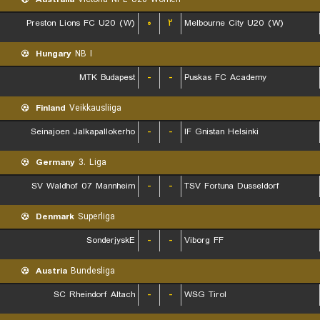
Preston Lions FC U20 (W)
۰
۲
Melbourne City U20 (W)
Hungary
NB I
MTK Budapest
-
-
Puskas FC Academy
Finland
Veikkausliiga
Seinajoen Jalkapallokerho
-
-
IF Gnistan Helsinki
Germany
3. Liga
SV Waldhof 07 Mannheim
-
-
TSV Fortuna Dusseldorf
Denmark
Superliga
SonderjyskE
-
-
Viborg FF
Austria
Bundesliga
SC Rheindorf Altach
-
-
WSG Tirol