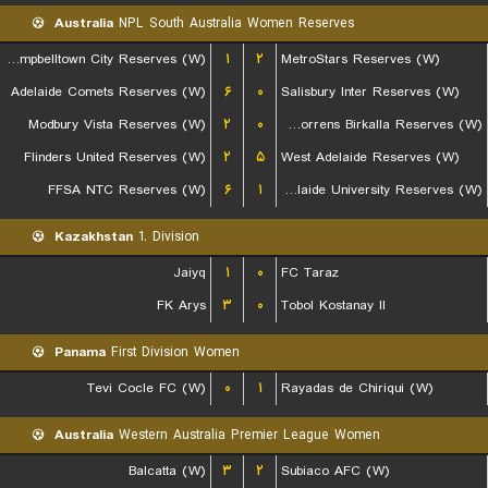
Australia
NPL South Australia Women Reserves
Campbelltown City Reserves (W)
۱
۲
MetroStars Reserves (W)
Adelaide Comets Reserves (W)
۶
۰
Salisbury Inter Reserves (W)
Modbury Vista Reserves (W)
۲
۰
West Torrens Birkalla Reserves (W)
Flinders United Reserves (W)
۲
۵
West Adelaide Reserves (W)
FFSA NTC Reserves (W)
۶
۱
Adelaide University Reserves (W)
Kazakhstan
1. Division
Jaiyq
۱
۰
FC Taraz
FK Arys
۳
۰
Tobol Kostanay II
Panama
First Division Women
Tevi Cocle FC (W)
۰
۱
Rayadas de Chiriqui (W)
Australia
Western Australia Premier League Women
Balcatta (W)
۳
۲
Subiaco AFC (W)