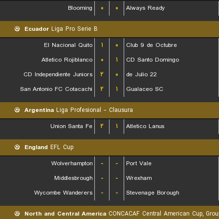
Blooming
۰
۰
Always Ready
Ecuador
Liga Pro Serie B
El Nacional Quito
۱
۰
Club 9 de Octubre
Atletico Rojiblanco
۰
۱
CD Santo Domingo
CD Independiente Juniors
۲
۰
22 de Julio
San Antonio FC Cotacachi
۲
۱
Gualaceo SC
Argentina
Liga Profesional - Clausura
Union Santa Fe
۲
۱
Atletico Lanus
England
EFL Cup
Wolverhampton
-
-
Port Vale
Middlesbrough
-
-
Wrexham
Wycombe Wanderers
-
-
Stevenage Borough
North and Central America
CONCACAF Central American Cup, Grou