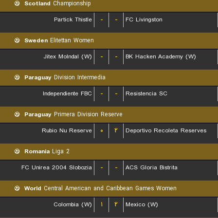
Scotland
Championship
Partick Thistle
-
-
FC Livingston
Sweden
Elitettan Women
Jitex Molndal (W)
-
-
BK Hacken Academy (W)
Paraguay
Division Intermedia
Independiente FBC
-
-
Resistencia SC
Paraguay
Primera Division Reserve
Rubio Nu Reserve
۰
۲
Deportivo Recoleta Reserves
Romania
Liga 2
FC Unirea 2004 Slobozia
-
-
ACS Gloria Bistrita
World
Central American and Caribbean Games Women
Colombia (W)
۱
۲
Mexico (W)