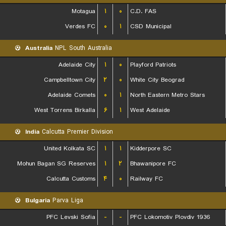
Motagua
۱
۰
C.D. FAS
Verdes FC
۰
۱
CSD Municipal
Australia
NPL South Australia
Adelaide City
۱
۰
Playford Patriots
Campbelltown City
۲
۰
White City Beograd
Adelaide Comets
۰
۱
North Eastern Metro Stars
West Torrens Birkalla
۶
۱
West Adelaide
India
Calcutta Premier Division
United Kolkata SC
۱
۱
Kidderpore SC
Mohun Bagan SG Reserves
۱
۲
Bhawanipore FC
Calcutta Customs
۴
۰
Railway FC
Bulgaria
Parva Liga
PFC Levski Sofia
-
-
PFC Lokomotiv Plovdiv 1936