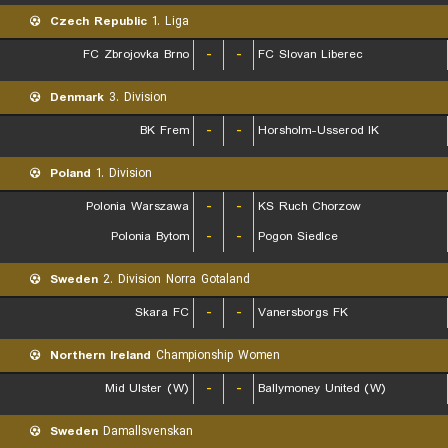
Czech Republic
1. Liga
FC Zbrojovka Brno
-
-
FC Slovan Liberec
Denmark
3. Division
BK Frem
-
-
Horsholm-Usserod IK
Poland
1. Division
Polonia Warszawa
-
-
KS Ruch Chorzow
Polonia Bytom
-
-
Pogon Siedlce
Sweden
2. Division Norra Gotaland
Skara FC
-
-
Vanersborgs FK
Northern Ireland
Championship Women
Mid Ulster (W)
-
-
Ballymoney United (W)
Sweden
Damallsvenskan