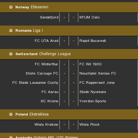
Norway
Eliteserien
Sandefjord
-
-
KFUM Oslo
Romania
Liga I
FC UTA Arad
-
-
Rapid Bucuresti
Switzerland
Challenge League
FC Winterthur
-
-
FC Wil 1900
Etoile Carouge FC
-
-
Neuchatel Xamax FC
FC Stade Lausanne Ouchy
-
-
FC Rapperswil Jona
FC Aarau
-
-
Stade Nyonnais
SC Kriens
-
-
Yverdon-Sports
Poland
Ekstraklasa
Wisla Krakow
-
-
Wisla Plock
Australia
Victoria NPL U20 Women