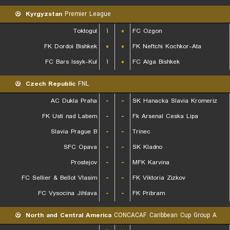
Kyrgyzstan
Premier League
Toktogul
۱
۰
FC Ozgon
FK Dordoi Bishkek
۰
۰
FK Neftchi Kochkor-Ata
FC Bars Issyk-Kul
۱
۰
FC Alga Bishkek
Czech Republic
FNL
AC Dukla Praha
-
-
SK Hanacka Slavia Kromeriz
FK Usti nad Labem
-
-
Fk Arsenal Ceska Lipa
Slavia Prague B
-
-
Trinec
SFC Opava
-
-
SK Kladno
Prostejov
-
-
MFK Karvina
FC Sellier & Bellot Vlasim
-
-
FK Viktoria Zizkov
FC Vysocina Jihlava
-
-
FK Pribram
North and Central America
CONCACAF Caribbean Cup Group A