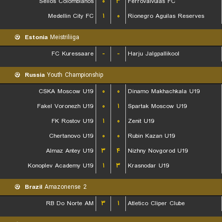
Sellos Colombianos
۰
۳
Ferrovalvulas FC
Medellin City FC
۱
۰
Rionegro Aguilas Reserves
Estonia
Meistriliiga
FC Kuressaare
-
-
Harju Jalgpallikool
Russia
Youth Championship
CSKA Moscow U19
۰
۰
Dinamo Makhachkala U19
Fakel Voronezh U19
۰
۱
Spartak Moscow U19
FK Rostov U19
۱
۰
Zenit U19
Chertanovo U19
۰
۰
Rubin Kazan U19
Almaz Antey U19
۳
۴
Nizhny Novgorod U19
Konoplev Academy U19
۱
۳
Krasnodar U19
Brazil
Amazonense 2
RB Do Norte AM
۳
۱
Atletico Cliper Clube