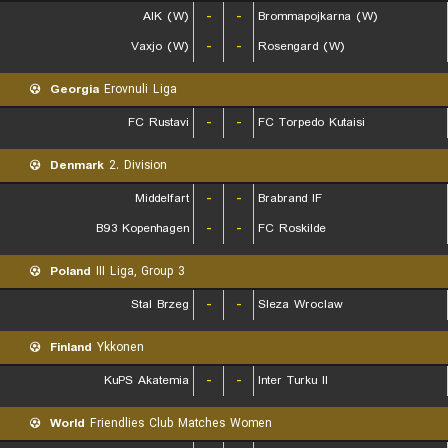
AIK (W)
-
-
Brommapojkarna (W)
Vaxjo (W)
-
-
Rosengard (W)
Georgia
Erovnuli Liga
FC Rustavi
-
-
FC Torpedo Kutaisi
Denmark
2. Division
Middelfart
-
-
Brabrand IF
B93 Kopenhagen
-
-
FC Roskilde
Poland
III Liga, Group 3
Stal Brzeg
-
-
Sleza Wroclaw
Finland
Ykkonen
KuPS Akatemia
-
-
Inter Turku II
World
Friendlies Club Matches Women