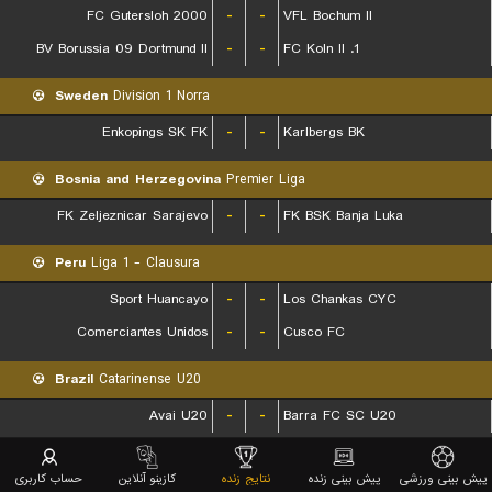
FC Gutersloh 2000
-
-
VFL Bochum II
BV Borussia 09 Dortmund II
-
-
1. FC Koln II
Sweden
Division 1 Norra
Enkopings SK FK
-
-
Karlbergs BK
Bosnia and Herzegovina
Premier Liga
FK Zeljeznicar Sarajevo
-
-
FK BSK Banja Luka
Peru
Liga 1 - Clausura
Sport Huancayo
-
-
Los Chankas CYC
Comerciantes Unidos
-
-
Cusco FC
Brazil
Catarinense U20
Avai U20
-
-
Barra FC SC U20
Austria
Regionalliga Sud
پیش بینی ورزشی
پیش بینی زنده
نتایج زنده
کازینو آنلاین
حساب کاربری