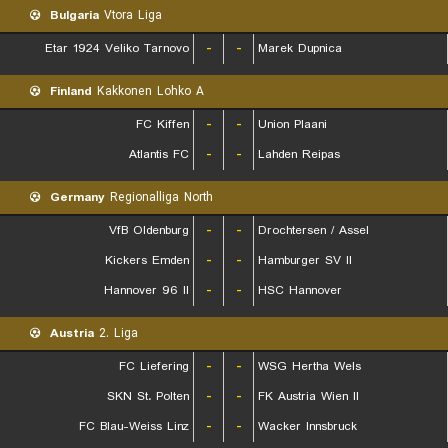
Bulgaria
Vtora Liga
Etar 1924 Veliko Tarnovo
-
-
Marek Dupnica
Finland
Kakkonen Lohko A
FC Kiffen
-
-
Union Plaani
Atlantis FC
-
-
Lahden Reipas
Germany
Regionalliga North
VfB Oldenburg
-
-
Drochtersen / Assel
Kickers Emden
-
-
Hamburger SV II
Hannover 96 II
-
-
HSC Hannover
Austria
2. Liga
FC Liefering
-
-
WSG Hertha Wels
SKN St. Polten
-
-
FK Austria Wien II
FC Blau-Weiss Linz
-
-
Wacker Innsbruck