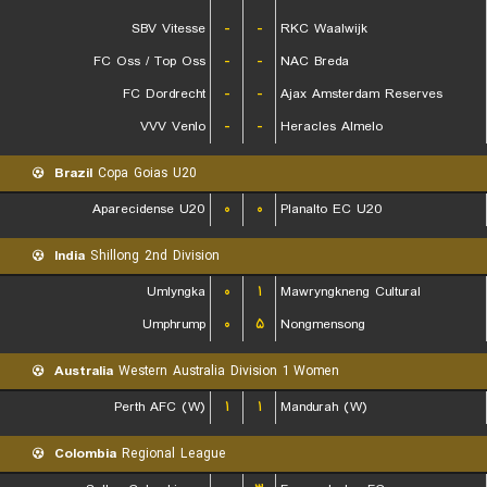
SBV Vitesse
-
-
RKC Waalwijk
FC Oss / Top Oss
-
-
NAC Breda
FC Dordrecht
-
-
Ajax Amsterdam Reserves
VVV Venlo
-
-
Heracles Almelo
Brazil
Copa Goias U20
Aparecidense U20
۰
۰
Planalto EC U20
India
Shillong 2nd Division
Umlyngka
۰
۱
Mawryngkneng Cultural
Umphrump
۰
۵
Nongmensong
Australia
Western Australia Division 1 Women
Perth AFC (W)
۱
۱
Mandurah (W)
Colombia
Regional League