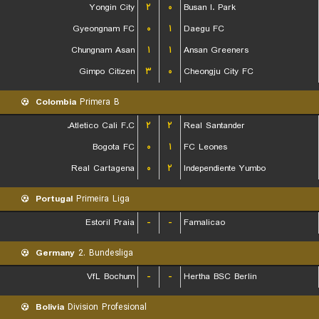
Yongin City
۲
۰
Busan I. Park
Gyeongnam FC
۰
۱
Daegu FC
Chungnam Asan
۱
۱
Ansan Greeners
Gimpo Citizen
۳
۰
Cheongju City FC
Colombia
Primera B
Atletico Cali F.C.
۲
۲
Real Santander
Bogota FC
۰
۱
FC Leones
Real Cartagena
۰
۲
Independiente Yumbo
Portugal
Primeira Liga
Estoril Praia
-
-
Famalicao
Germany
2. Bundesliga
VfL Bochum
-
-
Hertha BSC Berlin
Bolivia
Division Profesional