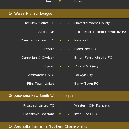
Sando
۲
۱
Broki
Wales
Premier League
The New Saints FC
-
-
Haverfordwest County
Airbus UK
-
-
Cardiff Metropolitan University F.C.
Caernarfon Town FC
-
-
Penybont
Trefelin
-
-
Llandudno FC
Cambrian & Clydach
-
-
Briton Ferry Athletic FC
Holywell
-
-
Connah's Quay
Ammanford AFC
-
-
Colwyn Bay
Flint Town United
-
-
Barry Town FC
Australia
New South Wales League 1
Prospect United FC
۱
۱
Western City Rangers
Blacktown Spartans
۴
۰
Inter Lions FC
Australia
Tasmania Southern Championship