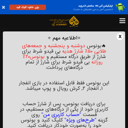
اپلیکیشن آس 90 مختص اندروید
برای دانلود کلیک کنید
(دسترسی آسان و بدون فیلترشکن به سایت)
x
⭐
اطلاعیه مهم
⭐
🔥بونوس
دوشنبه و پنجشنبه‌ و جمعه‌های
طلایی ۵۰٪ شارژ هدیه
بی‌ قیدو شرط برای
شارژ از طریق درگاه مستقیم و
بونوس۲۰٪
روزانه
بی‌ قیدو شرط برای شارژ از تمام
درگاه‌های پرداخت.
این بونوس فقط قابل استفاده در بازی انفجار
۱, انفجار ۲, کرش رویال و پوپ میباشد.
برای دریافت بونوس، پس از شارژ حساب
کاربری خود از یکی از درگاه‌های مستقیم، در
قسمت
"حساب کاربری من"
روی
گزینه
"طرح‌های ویژه"
کلیک کنید و بونوس
خود را به‌صورت خودکار دریافت کنید.